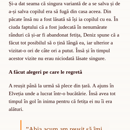
Și-a dat seama că singura variantă de a se salva și de
a-și salva copilul era să fugă din casa aceea. Din
păcate însă nu a fost lăsată să își ia copilul cu ea. În
ciuda faptului că a fost judecată în nenumărate
rânduri că și-ar fi abandonat fetița, Deniz spune că a
făcut tot posibilul să o țină lângă ea, iar ulterior a
vizitat-o ori de câte ori a putut. Însă și în timpul
acestor vizite nu erau niciodată lăsate singure.
A făcut alegeri pe care le regretă
A reușit până la urmă să plece din țară. A ajuns în
Elveția unde a lucrat într-o bucătărie. Însă avea tot
timpul în gol în inima pentru că fetița ei nu îi era
alături.
”
Abia acum am reușit să îmi