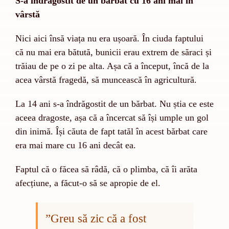
S-a îndrăgostit de un bărbat cu 16 ani mai în
vârstă
Nici aici însă viața nu era ușoară. În ciuda faptului
că nu mai era bătută, bunicii erau extrem de săraci și
trăiau de pe o zi pe alta. Așa că a început, încă de la
acea vârstă fragedă, să muncească în agricultură.
La 14 ani s-a îndrăgostit de un bărbat. Nu știa ce este
aceea dragoste, așa că a încercat să își umple un gol
din inimă. Își căuta de fapt tatăl în acest bărbat care
era mai mare cu 16 ani decât ea.
Faptul că o făcea să râdă, că o plimba, că îi arăta
afecțiune, a făcut-o să se apropie de el.
”
Greu să zic că a fost