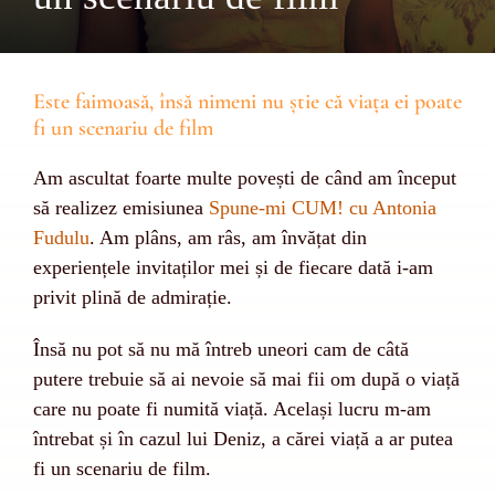
Este faimoasă, însă nimeni nu știe că viața ei poate
fi un scenariu de film
Am ascultat foarte multe povești de când am început
să realizez emisiunea
Spune-mi CUM!
cu Antonia
Fudulu
. Am plâns, am râs, am învățat din
experiențele invitaților mei și de fiecare dată i-am
privit plină de admirație.
Însă nu pot să nu mă întreb uneori cam de câtă
putere trebuie să ai nevoie să mai fii om după o viață
care nu poate fi numită viață. Același lucru m-am
întrebat și în cazul lui Deniz, a cărei viață a ar putea
fi un scenariu de film.