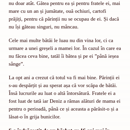
nu doar atât. Gătea pentru ea și pentru fratele ei, mai
mare cu un an și jumătate, ouă ochiuri, cartofi
prăjiți, pentru că părinții nu se ocupau de ei. Și dacă
nu își găteau singuri, nu mâncau.
Cele mai multe bătăi le luau nu din vina lor, ci ca
urmare a unei greșeli a mamei lor. În cazul în care ea
nu făcea ceva bine, tatăl îi bătea și pe ei ”până ieșea
sânge”.
La opt ani a crezut că totul va fi mai bine. Părinții ei
s-au despărțit și au sperat așa că vor scăpa de bătăi.
Însă lucrurile au luat o altă întorsătură. Fratele ei a
fost luat de tată iar Deniz a rămas alături de mama ei
pentru o perioadă, până ce și aceasta a părăsit-o și a
lăsat-o în grija bunicilor.