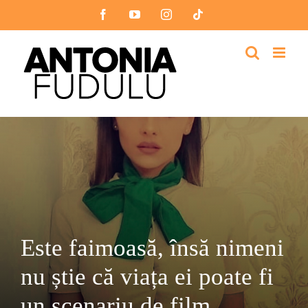
Skip
Facebook
YouTube
Instagram
Tiktok
to
content
Este faimoasă, însă nimeni
nu știe că viața ei poate fi
un scenariu de film