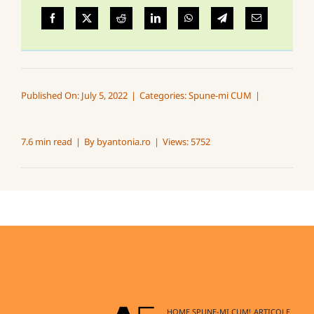
Published On: July 5, 2022
|
Categories:
Spune-mi CUM
|
7.6 min read
|
By
byantonia.ro
|
Views: 5752
HOME
SPUNE-MI CUM!
ARTICOLE