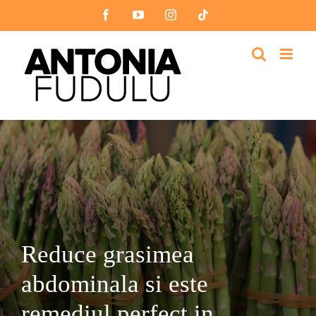
Skip
Facebook
YouTube
Instagram
Tiktok
to
content
Reduce grasimea
abdominala si este
remediul perfect in